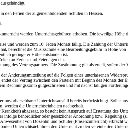
 ausgehändigt.
d in den Ferien der allgemeinbildenden Schulen in Hessen.
t.
unterricht werden Unterrichtsgebühren erhoben. Die jeweilige Höhe ric
eise und werden zum 10. Jeden Monats fällig. Die Zahlung der Unterric
n hat, berechnet die Musikschule eine Bearbeitungsgebühr in Höhe von 7,
ntlich geringerer Höhe entstanden ist.
Zeiten an Ferien- und Feiertagen ein.
mung des Vertragspartners. Die Zustimmung gilt als erteilt, sofern de
it der Änderungsmitteilung auf die Folgen eines unterlassenen Widersp
 endet der Vertrag zwischen den Parteien mit Beginn des Monats der Er
m Rechnungskonto gutgeschrieben und mit nächst fälligen Forderungen 
er unvorhersehbarer Unterrichtsausfall bereits berücksichtigt. Sollte
len, werden die Unterrichtseinheiten nachgeholt.
 Krankheit) abgesagt, so besteht kein Anspruch auf Erstattung des Unte
 infolge behördlicher oder gesetzlicher Anordnung bzw. Regelung (z.
 Anwesenheit von Dozentin und Schüler (Präsenzunterricht) erbracht wer
nbarten Unterrichtsgebühren den Unterricht zu den vereinbarten Unterri