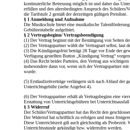
kontinuierliche Betreuung möglich ist und daher das Unter
erfüllen und den altersbedingten Anspruch des Schülers/V
die Tarifstufe 2 gemäß der derzeitigen gültigen Preisliste.
§ 1 Anmeldung und Aufnahme
Die Musikschule bietet eine musikalische Talentförderung
Gebührentabelle aufgelistet.
§ 2 Vertragsbeginn/ Vertragsbeendigung
(1) Der Vertrag beginnt mit der Bestätigung von Seiten 
(2) Der Vertragspartner wählt die Vertragsart selbst, laut 
(3) Die Kündigungsfrist beträgt 28 Tage vor Ende der g
Verfügung gestellten Button „Kündigung Vertrag“ vorgeno
(4) Das Recht beider Parteien, den Vertrag aus wichtige
insbesondere dann vor, wenn sich der Vertragspartner mit
wurde.
(5) Erstlaufzeitverträge verlängern sich nach Ablauf der 
Unterrichtsgebühr (siehe Angebot 4).
(6) Der Vertragspartner erhält ab Vertragsbeginn eine vie
Erstattung von Unterrichtsgebühren bei Unterrichtsausfall
§ 3 Widerruf
Der Schüler/Vertragspartner hat das Recht den geschlosse
Der Widerruf hat schriftlich zu erfolgen und muss fristge
Diese Unterrichtszeit gilt auch gleichzeitig als Probezei
Unterrichtsstunde gekündigt bzw. widerrufen werden.