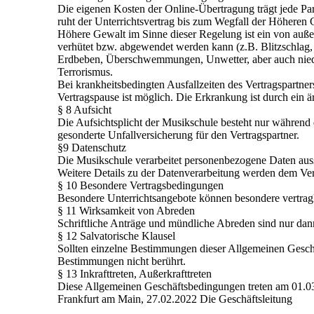
Die eigenen Kosten der Online-Übertragung trägt jede Part
ruht der Unterrichtsvertrag bis zum Wegfall der Höheren
Höhere Gewalt im Sinne dieser Regelung ist ein von auß
verhütet bzw. abgewendet werden kann (z.B. Blitzschlag
Erdbeben, Überschwemmungen, Unwetter, aber auch nieder
Terrorismus.
Bei krankheitsbedingten Ausfallzeiten des Vertragspartn
Vertragspause ist möglich. Die Erkrankung ist durch ein ä
§ 8 Aufsicht
Die Aufsichtsplicht der Musikschule besteht nur während d
gesonderte Unfallversicherung für den Vertragspartner.
§9 Datenschutz
Die Musikschule verarbeitet personenbezogene Daten aus
Weitere Details zu der Datenverarbeitung werden dem Ver
§ 10 Besondere Vertragsbedingungen
Besondere Unterrichtsangebote können besondere vertrag
§ 11 Wirksamkeit von Abreden
Schriftliche Anträge und mündliche Abreden sind nur dann
§ 12 Salvatorische Klausel
Sollten einzelne Bestimmungen dieser Allgemeinen Gesch
Bestimmungen nicht berührt.
§ 13 Inkrafttreten, Außerkrafttreten
Diese Allgemeinen Geschäftsbedingungen treten am 01.03
Frankfurt am Main, 27.02.2022 Die Geschäftsleitung