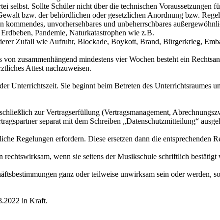
ei selbst. Sollte Schüler nicht über die technischen Voraussetzungen f
 Gewalt bzw. der behördlichen oder gesetzlichen Anordnung bzw. Rege
en kommendes, unvorhersehbares und unbeherrschbares außergewöhnliche
, Erdbeben, Pandemie, Naturkatastrophen wie z.B.
er Zufall wie Aufruhr, Blockade, Boykott, Brand, Bürgerkrieg, Embar
ers von zusammenhängend mindestens vier Wochen besteht ein Rechtsansp
rztliches Attest nachzuweisen.
er Unterrichtszeit. Sie beginnt beim Betreten des Unterrichtsraumes u
schließlich zur Vertragserfüllung (Vertragsmanagement, Abrechnungsz
tragspartner separat mit dem Schreiben „Datenschutzmitteilung“ ausge
liche Regelungen erfordern. Diese ersetzen dann die entsprechenden 
 rechtswirksam, wenn sie seitens der Musikschule schriftlich bestätigt
äftsbestimmungen ganz oder teilweise unwirksam sein oder werden, so
.2022 in Kraft.