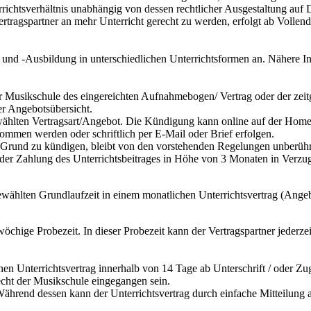
richtsverhältnis unabhängig von dessen rechtlicher Ausgestaltung auf 
ertragspartner an mehr Unterricht gerecht zu werden, erfolgt ab Vollen
 und -Ausbildung in unterschiedlichen Unterrichtsformen an. Nähere In
der Musikschule des eingereichten Aufnahmebogen/ Vertrag oder der ze
der Angebotsübersicht.
ewählten Vertragsart/Angebot. Die Kündigung kann online auf der Hom
mmen werden oder schriftlich per E-Mail oder Brief erfolgen.
m Grund zu kündigen, bleibt von den vorstehenden Regelungen unberührt
 der Zahlung des Unterrichtsbeitrages in Höhe von 3 Monaten in Verzug 
gewählten Grundlaufzeit in einem monatlichen Unterrichtsvertrag (Ange
rwöchige Probezeit. In dieser Probezeit kann der Vertragspartner jederz
nen Unterrichtsvertrag innerhalb von 14 Tage ab Unterschrift / oder Zu
recht der Musikschule eingegangen sein.
t. Während dessen kann der Unterrichtsvertrag durch einfache Mitteilung